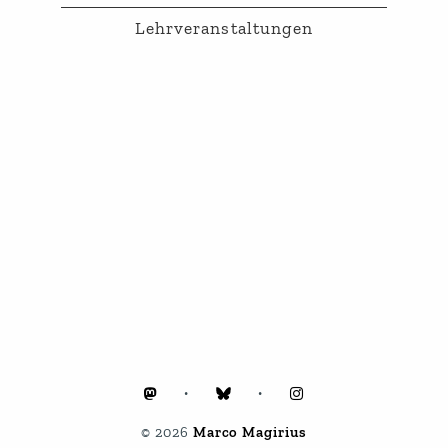
Lehrveranstaltungen
„Spezifika-Seminar" Didaktische Analyse
M. Ed., FöPäd und Sek 1, zweimalig, laufend
„Spezifika-Seminar" Unterrichtsforschung
M. Ed., FöPäd und Sek 1
„Spezifika-Seminar" Mediendidaktik
M. Ed., FöPäd und Sek 1
Grundlagen der Literatur- und
Mediendidaktik – Grundschullehramt
M. Ed.
Grundlagen der Literatur- und
Mediendidaktik – Förderschullehramt
•
•
M. Ed.
© 2026
Marco Magirius